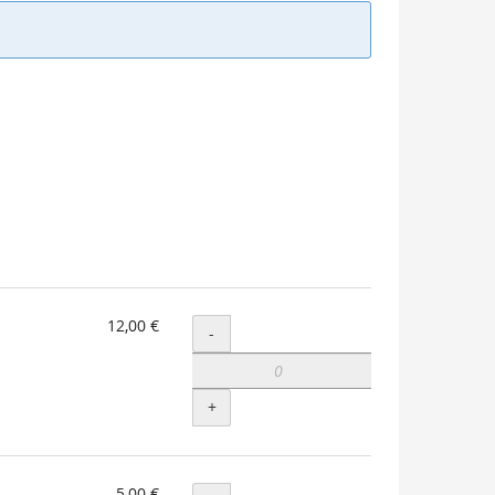
12,00 €
Menge
-
+
5,00 €