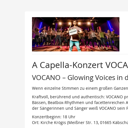
Zum
Haupt-
Inhalt
springen
A Capella-Konzert VO
VOCANO – Glowing Voices in d
Wenn einzelne Stimmen zu einem großen Ganzen 
Kraftvoll, berührend und authentisch: VOCANO pr
Bässen, Beatbox-Rhythmen und facettenreichen A
der Sängerinnen und Sänger weiß VOCANO sein Pu
Konzertbeginn: 18 Uhr
Ort: Kirche Krögis (Meißner Str. 13, 01665 Käbschü